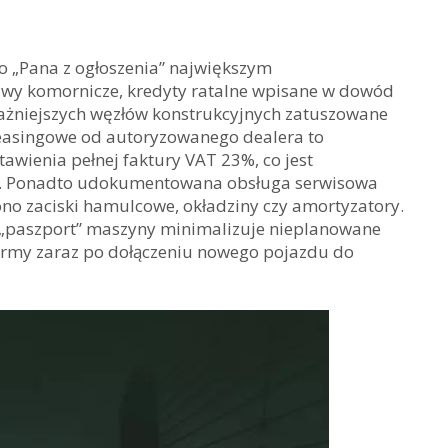
 „Pana z ogłoszenia” największym
wy komornicze, kredyty ratalne wpisane w dowód
jważniejszych węzłów konstrukcyjnych zatuszowane
leasingowe od autoryzowanego dealera to
awienia pełnej faktury VAT 23%, co jest
i. Ponadto udokumentowana obsługa serwisowa
no zaciski hamulcowe, okładziny czy amortyzatory.
 „paszport” maszyny minimalizuje nieplanowane
irmy zaraz po dołączeniu nowego pojazdu do