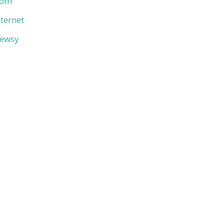
om
nternet
ewsy