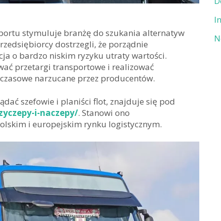
D
I
sportu stymuluje branżę do szukania alternatyw
N
rzedsiębiorcy dostrzegli, że porządnie
cja o bardzo niskim ryzyku utraty wartości.
ć przetargi transportowe i realizować
y czasowe narzucane przez producentów.
dać szefowie i planiści flot, znajduje się pod
zyczepy-i-naczepy/
. Stanowi ono
olskim i europejskim rynku logistycznym.