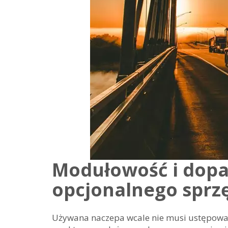
Modułowość i dop
opcjonalnego sprz
Używana naczepa wcale nie musi ustępować f