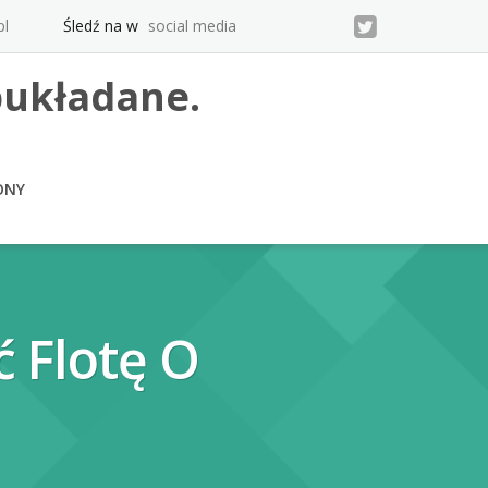
pl
Śledź na w
social media
pukładane.
ONY
ć Flotę O