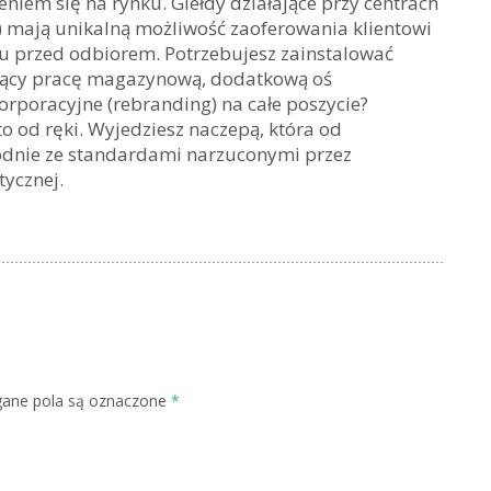
em się na rynku. Giełdy działające przy centrach
) mają unikalną możliwość zaoferowania klientowi
u przed odbiorem. Potrzebujesz zainstalować
ający pracę magazynową, dodatkową oś
rporacyjne (rebranding) na całe poszycie?
o od ręki. Wyjedziesz naczepą, która od
godnie ze standardami narzuconymi przez
tycznej.
ne pola są oznaczone
*