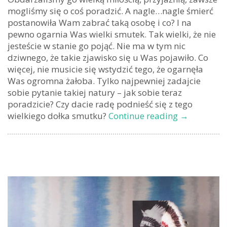
mogliśmy się o coś poradzić. A nagle…nagle śmierć
postanowiła Wam zabrać taką osobę i co? I na
pewno ogarnia Was wielki smutek. Tak wielki, że nie
jesteście w stanie go pojąć. Nie ma w tym nic
dziwnego, że takie zjawisko się u Was pojawiło. Co
więcej, nie musicie się wstydzić tego, że ogarnęła
Was ogromna żałoba. Tylko najpewniej zadajcie
sobie pytanie takiej natury – jak sobie teraz
poradzicie? Czy dacie radę podnieść się z tego
Żałoba
wielkiego dołka smutku?
Continue reading
→
po
śmierci
Bliskiej
osoby