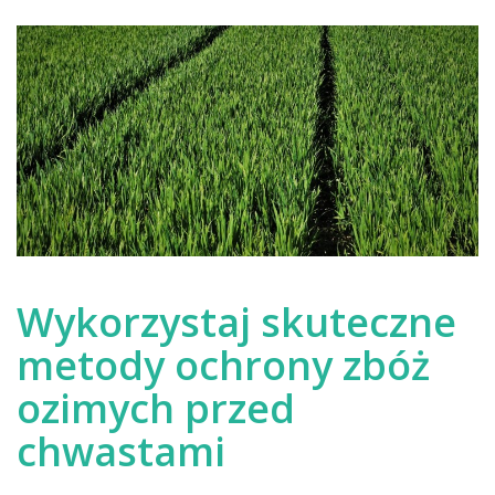
Wykorzystaj skuteczne
metody ochrony zbóż
ozimych przed
chwastami