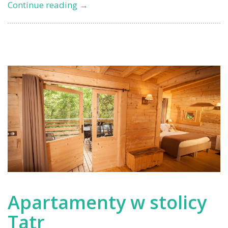
Jaki
Continue reading
→
podkład
zastosować
pod
podłogówkę?
Apartamenty w stolicy
Tatr