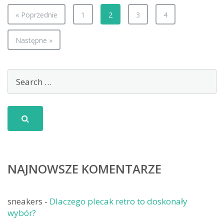
i
« Poprzednie
1
2
3
4
barw
Następne »
NAJNOWSZE KOMENTARZE
sneakers
-
Dlaczego plecak retro to doskonały
wybór?