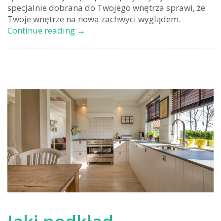
specjalnie dobrana do Twojego wnętrza sprawi, że
Twoje wnętrze na nowa zachwyci wyglądem.
Tapety
Continue reading
→
casamance
–
ekskluzywność
na
co
dzień