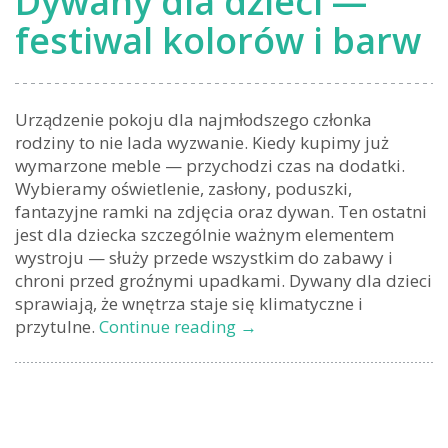
Dywany dla dzieci —
festiwal kolorów i barw
Urządzenie pokoju dla najmłodszego członka
rodziny to nie lada wyzwanie. Kiedy kupimy już
wymarzone meble — przychodzi czas na dodatki.
Wybieramy oświetlenie, zasłony, poduszki,
fantazyjne ramki na zdjęcia oraz dywan. Ten ostatni
jest dla dziecka szczególnie ważnym elementem
wystroju — służy przede wszystkim do zabawy i
chroni przed groźnymi upadkami.
Dywany dla dzieci
sprawiają, że wnętrza staje się klimatyczne i
Dywany
przytulne.
Continue reading
→
dla
dzieci
—
festiwal
kolorów