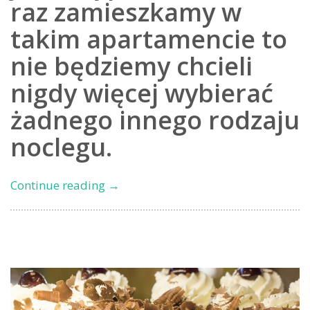
raz zamieszkamy w
takim apartamencie to
nie będziemy chcieli
nigdy więcej wybierać
żadnego innego rodzaju
noclegu.
Apartamenty
Continue reading
→
w
stolicy
Tatr