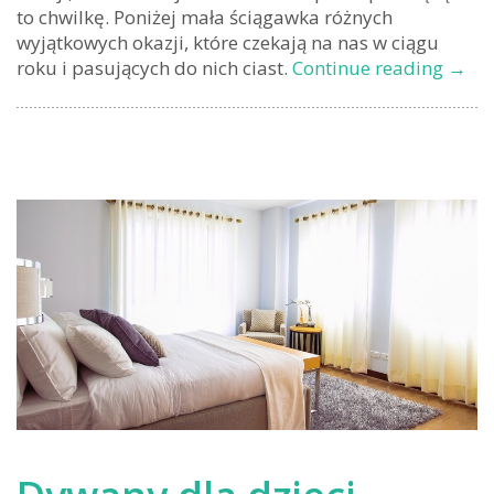
to chwilkę. Poniżej mała ściągawka różnych
wyjątkowych okazji, które czekają na nas w ciągu
Jakie
roku i pasujących do nich ciast.
Continue reading
→
ciast
na
jaką
okazj