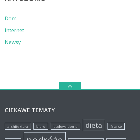
Dom
Internet
Newsy
CIEKAWE TEMATY
dieta
architektura
biuro
budowa domu
finanse
podróże