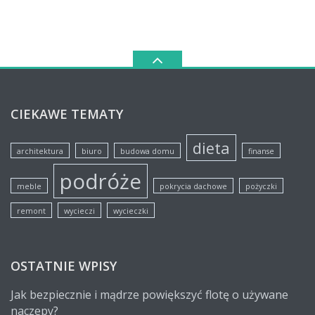
CIEKAWE TEMATY
dieta
architektura
biuro
budowa domu
finanse
podróże
meble
pokrycia dachowe
pożyczki
remont
wycieczi
wycieczki
OSTATNIE WPISY
Jak bezpiecznie i mądrze powiększyć flotę o używane
naczepy?